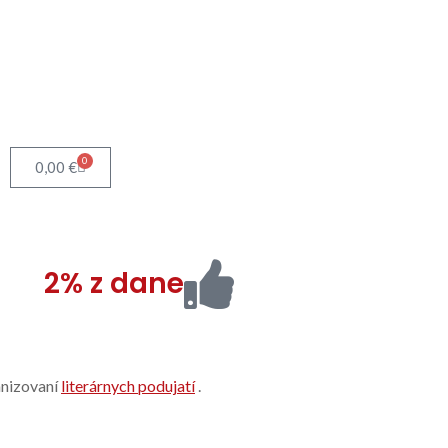
0
0,00
€
2% z dane
anizovaní
literárnych podujatí
.