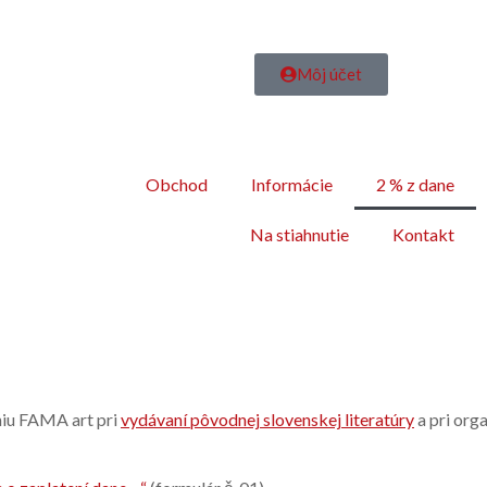
Môj účet
Obchod
Informácie
2 % z dane
Na stiahnutie
Kontakt
niu FAMA art pri
vydávaní pôvodnej slovenskej literatúry
a pri org