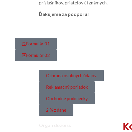
príslušníkov, priateľov či známych.
Ďakujeme za podporu!
Formulár 01
Formulár 02
Ochrana osobných údajov
Reklamačný poriadok
Obchodné podmienky
2 % z dane
K
Orgán dozoru: