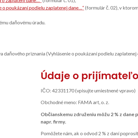
 o zaplatení dane…“
(formulár č. 01),
e o poukázaní podielu zaplatenej dane…“
(formulár č. 02), v ktorom
šnému daňovému úradu.
čiva daňového priznania (Vyhlásenie o poukázaní podielu zaplatenej
Údaje o prijímateľo
IČO: 42331170 (vpisujte umiestnené vpravo)
Obchodné meno: FAMA art, o. z.
Občianskemu združeniu môžu 2 % z dane p
napr. firmy.
Pomôžete nám, ak o odvod 2 % z daní poprosíte