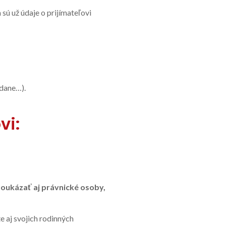
 sú už údaje o prijímateľovi
 dane…).
vi:
oukázať aj právnické osoby,
 aj svojich rodinných