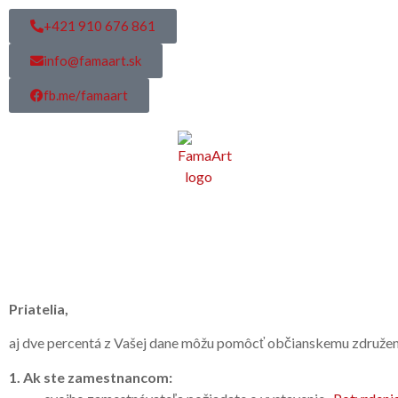
+421 910 676 861
info@famaart.sk
fb.me/famaart
Priatelia,
aj dve percentá z Vašej dane môžu pomôcť občianskemu združe
1. Ak ste zamestnancom: