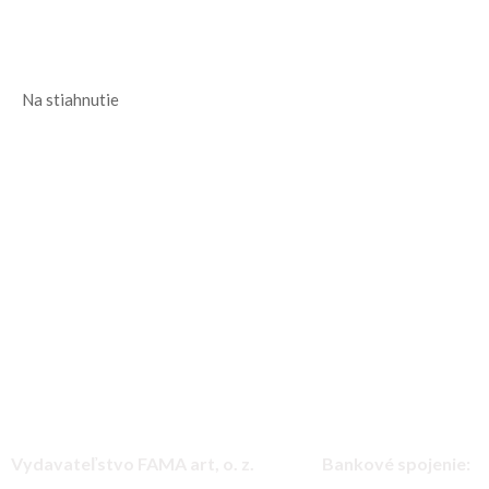
Na stiahnutie
Vydavateľstvo FAMA art, o. z.
Bankové spojenie: