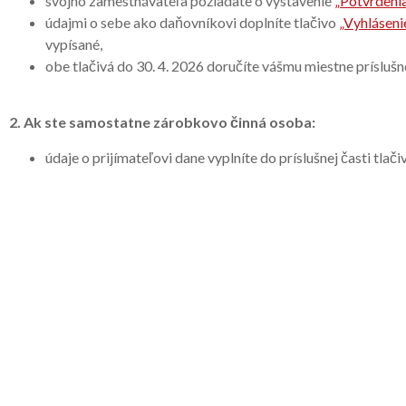
svojho zamestnávateľa požiadate o vystavenie
„Potvrdenia
údajmi o sebe ako daňovníkovi doplníte tlačivo
„Vyhláseni
vypísané,
obe tlačivá do 30. 4. 2026 doručíte vášmu miestne príslu
2.
Ak ste samostatne zárobkovo činná osoba
:
údaje o prijímateľovi dane vyplníte do príslušnej časti tla