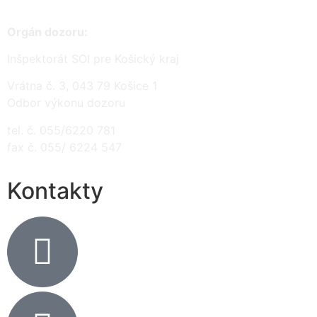
Orgán dozoru:
Inšpektorát SOI pre Košický kraj
Vrátna č. 3, 043 79 Košice 1
Odbor výkonu dozoru
tel. č. 055/6220 781
fax č. 055/ 6224 547
Kontakty