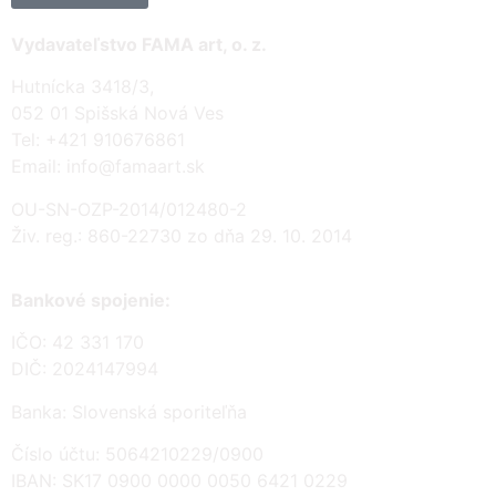
Vydavateľstvo FAMA art, o. z.
Hutnícka 3418/3,
052 01 Spišská Nová Ves
Tel: +421 910676861
Email: info@famaart.sk
OU-SN-OZP-2014/012480-2
Živ. reg.: 860-22730 zo dňa 29. 10. 2014
Bankové spojenie:
IČO: 42 331 170
DIČ: 2024147994
Banka: Slovenská sporiteľňa
Číslo účtu: 5064210229/0900
IBAN: SK17 0900 0000 0050 6421 0229