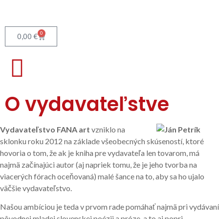
0
0,00
€
O vydavateľstve
Vydavateľstvo FANA art
vzniklo na
sklonku roku 2012 na základe všeobecných skúseností, ktoré
hovoria o tom, že ak je kniha pre vydavateľa len tovarom, má
najmä začínajúci autor (aj napriek tomu, že je jeho tvorba na
viacerých fórach oceňovaná) malé šance na to, aby sa ho ujalo
väčšie vydavateľstvo.
Našou ambíciou je teda v prvom rade pomáhať najmä pri vydávaní
pôvodnej mladej slovenskej poézii a próze, a to aj popri