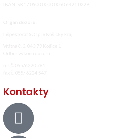
IBAN: SK17 0900 0000 0050 6421 0229
Orgán dozoru:
Inšpektorát SOI pre Košický kraj
Vrátna č. 3, 043 79 Košice 1
Odbor výkonu dozoru
tel. č. 055/6220 781
fax č. 055/ 6224 547
Kontakty