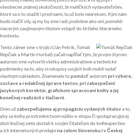
všeobecne známej skutočnosti, že maličkých vydavateľstiev,
ktoré sa o to snažili i pred nami, tu už bolo neúrekom. Kým nám
budú stačiť sily, aj my by sme radi, podobne ako oni, pomohli
viacerým zaujímavým titulom vstúpiť do širšieho literárneho
kontextu.
Tento zámer sme v trojici (Ján Petrík, Tomáš
Repčiak a Martin Horbal) začali napĺňať tým, že prvým štyrom
autorom sme vytvorili všetky administratívne a technické
podmienky na to, aby si rukopisy svojich kníh mohli vydať
vlastným nákladom. Znamenalo to
pomôcť
autorom
pri výbere,
zostave a redakčnej úprave textov, pri zabezpečení
jazykových korektúr, grafickom spracovaní knihy a jej
konečnej realizácii v tlačiarni
.
Dnes už
zabezpečujeme aj propagáciu vydaných titulov
a to,
aby sa knihy prostredníctvom nášho e-shopu či spolupracujúcej
distribučnej siete dostali k svojim čitateľom do kníhkupectiev
a ich internetových predajní
na celom Slovensku i v Českej