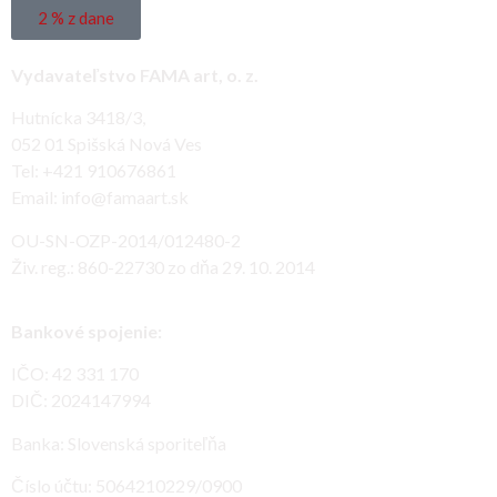
2 % z dane
Vydavateľstvo FAMA art, o. z.
Hutnícka 3418/3,
052 01 Spišská Nová Ves
Tel: +421 910676861
Email: info@famaart.sk
OU-SN-OZP-2014/012480-2
Živ. reg.: 860-22730 zo dňa 29. 10. 2014
Bankové spojenie:
IČO: 42 331 170
DIČ: 2024147994
Banka: Slovenská sporiteľňa
Číslo účtu: 5064210229/0900