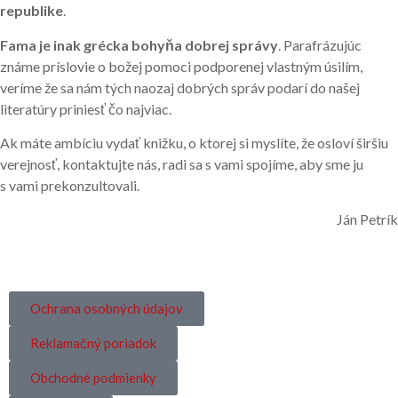
republike
.
Fama je
inak
grécka bohyňa dobrej správy
. Parafrázujúc
známe príslovie o božej pomoci podporenej vlastným úsilím,
veríme že sa nám tých naozaj dobrých správ podarí do našej
literatúry priniesť čo najviac.
Ak máte ambíciu vydať knižku, o ktorej si myslíte, že osloví širšiu
verejnosť, kontaktujte nás, radi sa s vami spojíme, aby sme ju
s vami prekonzultovali.
Ján Petrík
Ochrana osobných údajov
Reklamačný poriadok
Obchodné podmienky