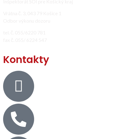
Inšpektorát SOI pre Košický kraj
Vrátna č. 3, 043 79 Košice 1
Odbor výkonu dozoru
tel. č. 055/6220 781
fax č. 055/ 6224 547
Kontakty