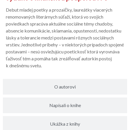
Debut mladej poetky a prozaičky, laureátky viacerých
renomovaných literárnych súťaží, ktorá vo svojich
poviedkach spracúva aktuálne sociálne témy chudoby,
absencie komunikácie, sklamania, opustenosti, nedostatku
lásky a tolerancie medzi postavami rôznych sociálnych
vrstiev. Jednotlivé príbehy – v niektorých prípadoch spojené
postavami – nesú osviežujúcu poetickosť ktorá vyrovnáva
ťaživosť tém a pomáha tak zreálňovať autorkin postoj
k dnešnému svetu.
O autorovi
Napísali o knihe
Ukážka z knihy