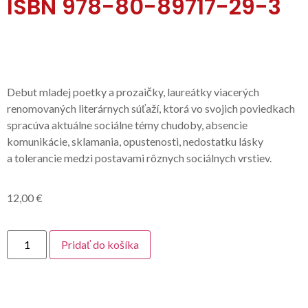
ISBN 978-80-89717-29-3
Debut mladej poetky a prozaičky, laureátky viacerých
renomovaných literárnych súťaží, ktorá vo svojich poviedkach
spracúva aktuálne sociálne témy chudoby, absencie
komunikácie, sklamania, opustenosti, nedostatku lásky
a tolerancie medzi postavami rôznych sociálnych vrstiev.
12,00
€
Pridať do košíka