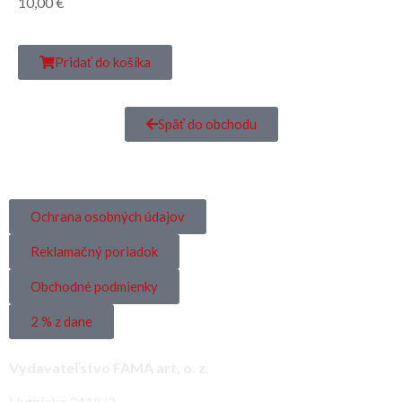
10,00
€
Pridať do košíka
Späť do obchodu
Ochrana osobných údajov
Reklamačný poriadok
Obchodné podmienky
2 % z dane
Vydavateľstvo FAMA art, o. z.
Hutnícka 3418/3,