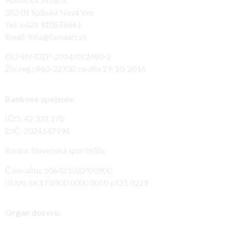
052 01 Spišská Nová Ves
Tel: +421 910676861
Email: info@famaart.sk
OU-SN-OZP-2014/012480-2
Živ. reg.: 860-22730 zo dňa 29. 10. 2014
Bankové spojenie:
IČO: 42 331 170
DIČ: 2024147994
Banka: Slovenská sporiteľňa
Číslo účtu: 5064210229/0900
IBAN: SK17 0900 0000 0050 6421 0229
Orgán dozoru: