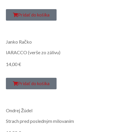
Pridať do košíka
Janko Račko
IARACCO (verše zo zálivu)
14,00
€
Pridať do košíka
Ondrej Žúdel
Strach pred posledným milovaním