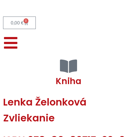
0
0,00
€
Kniha
Lenka Želonková
Zvliekanie